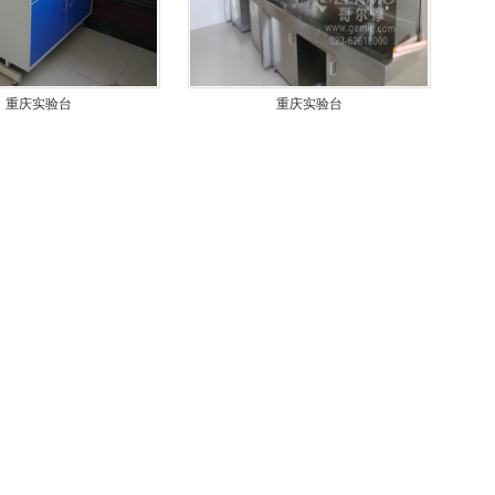
重庆实验台
重庆实验台