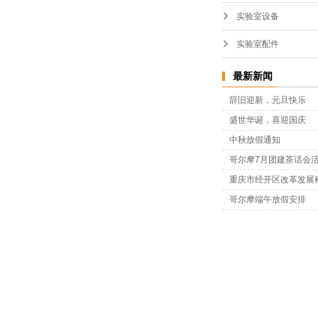
实验室设备
实验室配件
最新新闻
辞旧迎新，元旦快乐
盛世华诞，喜迎国庆
中秋放假通知
哥尔摩7月团建茶话会活.
重庆市经开区改革发展科.
哥尔摩端午放假安排