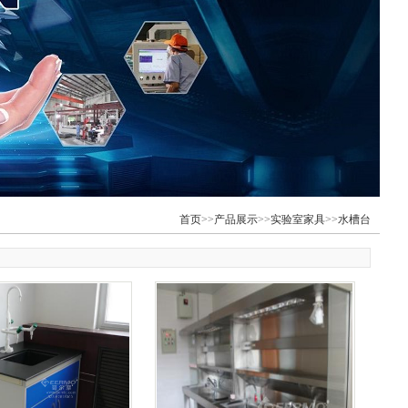
科
荣誉
致辞
招聘
加盟
首页
>>
产品展示
>>
实验室家具
>>
水槽台
问团队