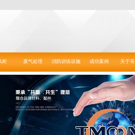
风柜
废气处理
消防训练设施
成功案例
关于哥
通风柜
活性炭吸附箱
公司
风罩
酸雾喷淋塔
企业
通风柜
等离子光照箱
组织