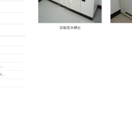
实验室水槽台
..
..