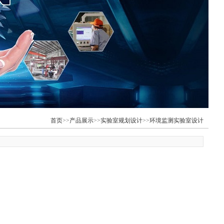
科
荣誉
致辞
招聘
加盟
首页
>>
产品展示
>>
实验室规划设计
>>
环境监测实验室设计
问团队