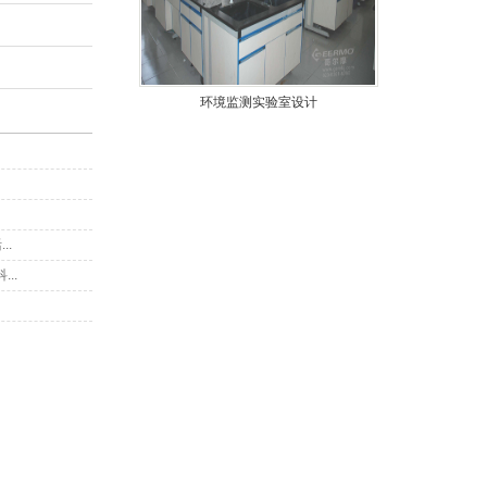
环境监测实验室设计
..
..