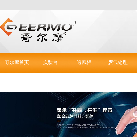
哥尔摩首页
实验台
通风柜
废气处理
联系哥尔摩
实验室操作台
步入式通风柜
活性炭吸附箱
实验室仪器台
通风罩
酸雾喷淋塔
不锈钢台
全钢通风柜
等离子光照箱