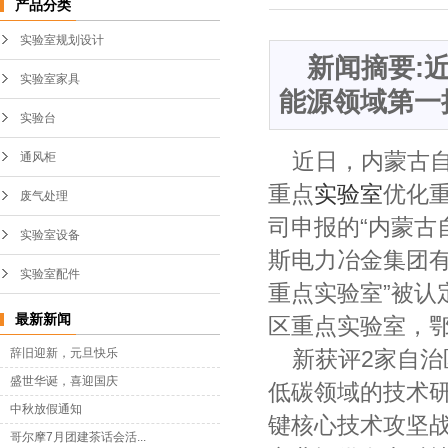
产品分类
实验室规划设计
新闻摘要:
实验室家具
能源领域第一
实验台
近日，内蒙古
通风柜
重点
实验室
优化
废气处理
司申报的“内蒙古
实验室设备
斯电力冶金集团
实验室配件
重点实验室”被
最新新闻
区重点实验室，
辞旧迎新，元旦快乐
新获评2家自
盛世华诞，喜迎国庆
低碳领域的技术
中秋放假通知
键核心技术攻坚
哥尔摩7月团建茶话会活...