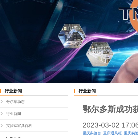
实验室中央台
不锈钢通风柜
实验室边台
PP通风柜
桌上型通风橱
变频系统
行业新闻
行业新闻
哥尔摩动态
鄂尔多斯成功
行业新闻
2023-03-02 17:
实验室家具百科
重庆实验台_重庆通风柜_重庆实